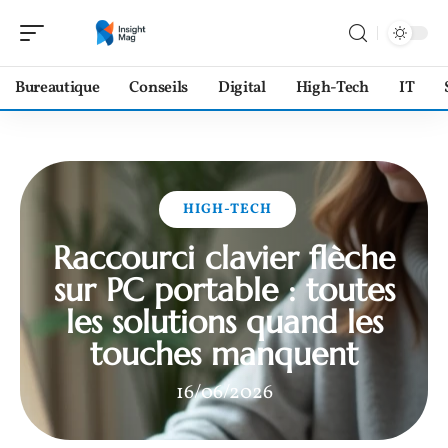
Bureautique
Conseils
Digital
High-Tech
IT
HIGH-TECH
Raccourci clavier flèche
sur PC portable : toutes
les solutions quand les
touches manquent
16/06/2026