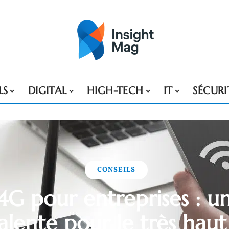
LS
DIGITAL
HIGH-TECH
IT
SÉCURI
CONSEILS
4G pour entreprises : un
alente pour le très haut