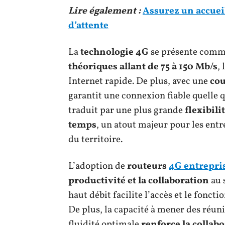
Lire également :
Assurez un accueil
d’attente
La
technologie 4G
se présente com
théoriques allant de 75 à 150 Mb/s
,
Internet rapide. De plus, avec une
cou
garantit une connexion fiable quelle qu
traduit par une plus grande
flexibili
temps
, un atout majeur pour les entr
du territoire.
L’adoption de
routeurs
4G entrepri
productivité et la collaboration
au 
haut débit facilite l’accès et le fonc
De plus, la capacité à mener des réun
fluidité optimale
renforce la collab