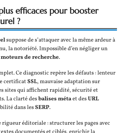
 plus efficaces pour booster
urel ?
el
suppose de s’attaquer avec la même ardeur à
enu, la notoriété. Impossible d’en négliger un
s
moteurs de recherche
.
plet. Ce diagnostic repère les défauts : lenteur
e certificat
SSL
, mauvaise adaptation sur
 sites qui affichent rapidité, sécurité et
ts. La clarté des
balises méta
et des
URL
ibilité dans les
SERP
.
 rigueur éditoriale : structurer les pages avec
textes documentés et ciblés, enrichir la