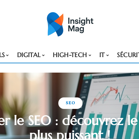
LS
DIGITAL
HIGH-TECH
IT
SÉCURI
SEO
r le SEO : découvrez le 
plus puissant !