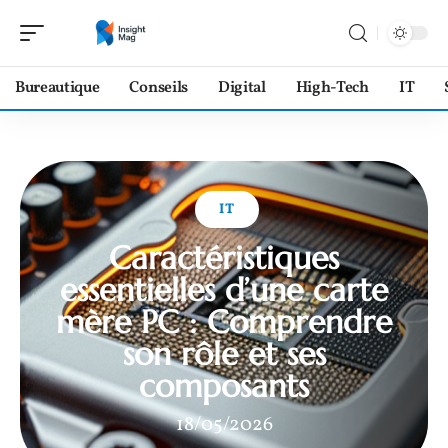
Bureautique
Conseils
Digital
High-Tech
IT
IT
Caractéristiques
essentielles d’une carte
mère PC : Comprendre
son rôle et ses
composants
18/05/2026