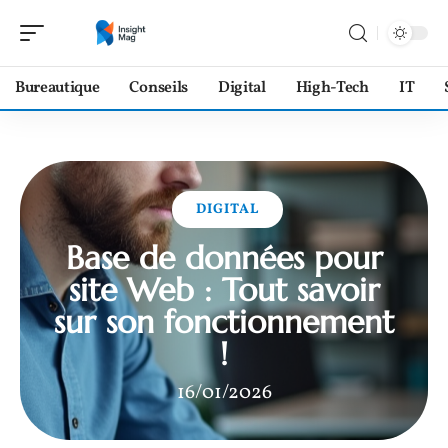
Bureautique
Conseils
Digital
High-Tech
IT
DIGITAL
Base de données pour
site Web : Tout savoir
sur son fonctionnement
!
16/01/2026