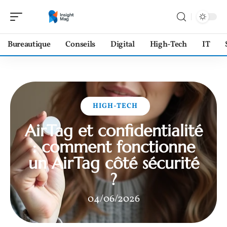
Bureautique
Conseils
Digital
High-Tech
IT
HIGH-TECH
AirTag et confidentialité
: comment fonctionne
un AirTag côté sécurité
?
04/06/2026